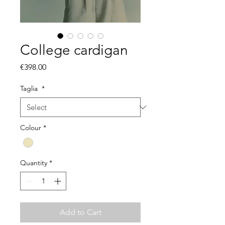
College cardigan
Price
€398.00
Taglia
*
Colour
*
Quantity
*
Add to Cart