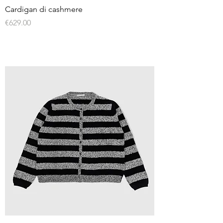
Cardigan di cashmere
Price
€629.00