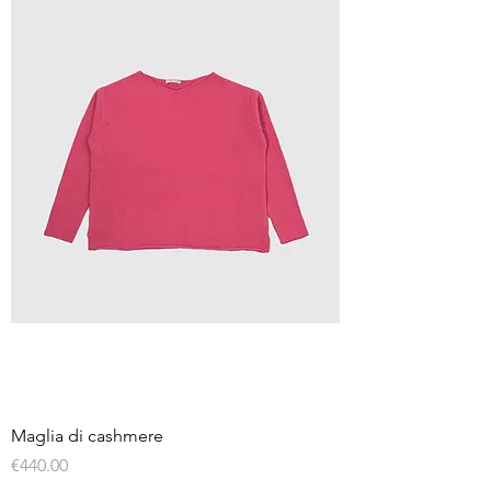
Maglia di cashmere
Price
€440.00