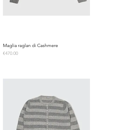
Maglia raglan di Cashmere
Price
€470.00