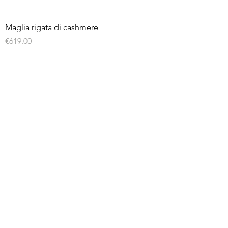
Maglia rigata di cashmere
Price
€619.00