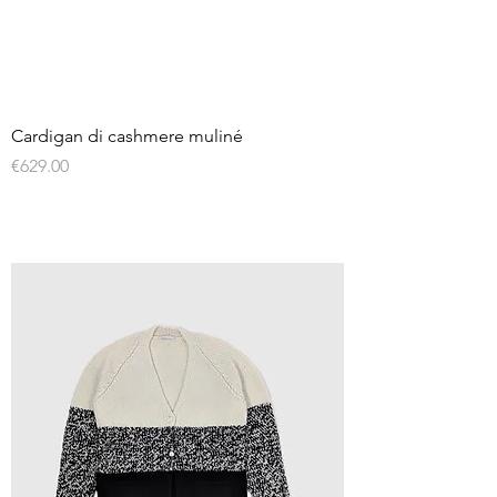
Cardigan di cashmere muliné
Price
€629.00