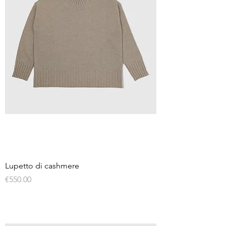
Lupetto di cashmere
Price
€550.00