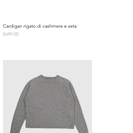
Cardigan rigato di cashmere e seta
Price
€649.00