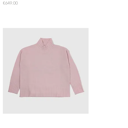
Price
€649.00