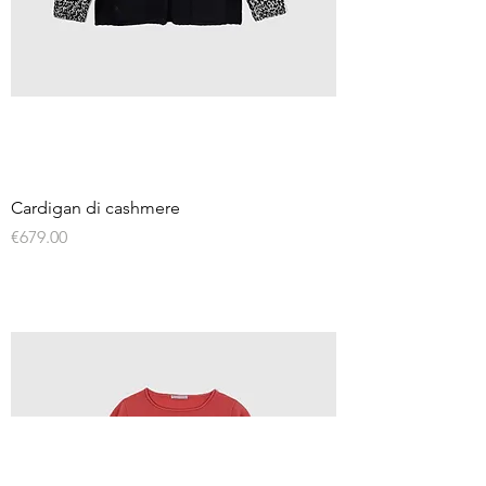
Cardigan di cashmere
Price
€679.00