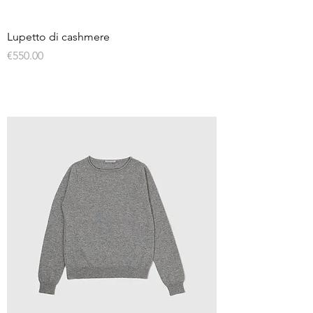
Lupetto di cashmere
Price
€550.00