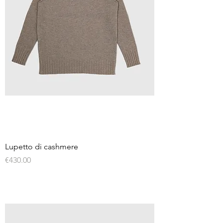
Lupetto di cashmere
Price
€430.00