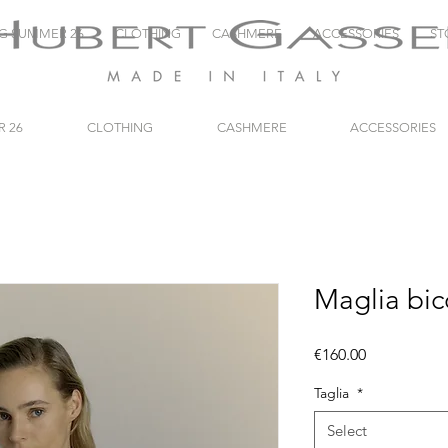
NG SUMMER 26
CLOTHING
CASHMERE
ACCESSORIES
ST
R 26
CLOTHING
CASHMERE
ACCESSORIES
Maglia bic
Price
€160.00
Taglia
*
Select