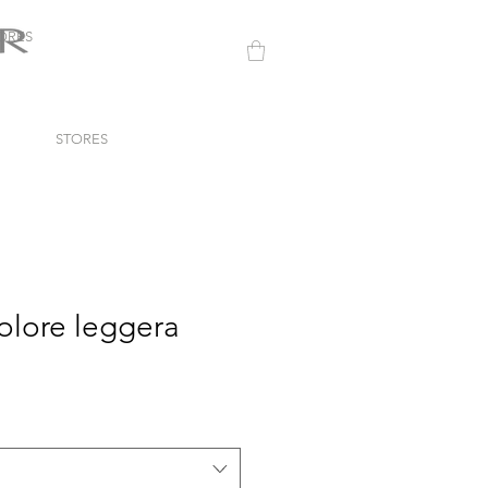
ORES
STORES
olore leggera