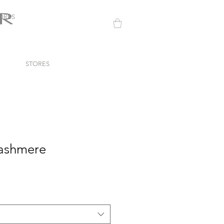
ORES
STORES
cashmere