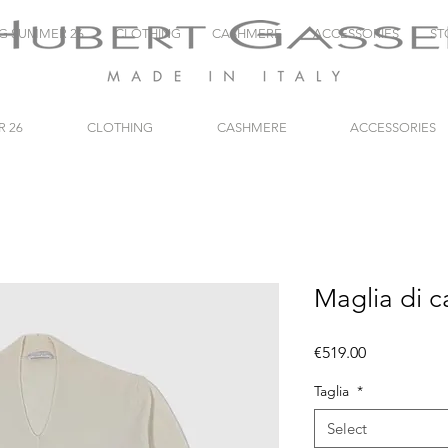
NG SUMMER 26
CLOTHING
CASHMERE
ACCESSORIES
ST
R 26
CLOTHING
CASHMERE
ACCESSORIES
Maglia di 
Price
€519.00
Taglia
*
Select