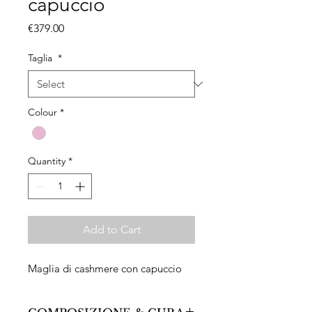
capuccio
Price
€379.00
Taglia
*
Colour
*
Quantity
*
Add to Cart
Maglia di cashmere con capuccio